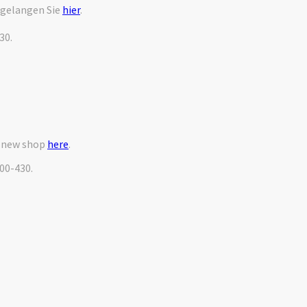
 gelangen Sie
hier
.
30.
r new shop
here
.
000-430.