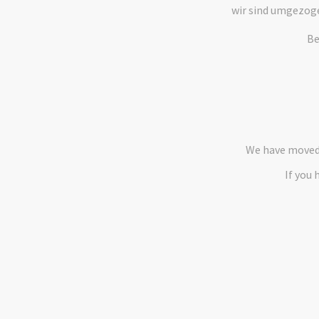
wir sind umgezog
Be
We have moved 
If you 