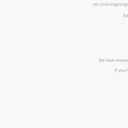
wir sind umgezog
Be
We have moved 
If you 