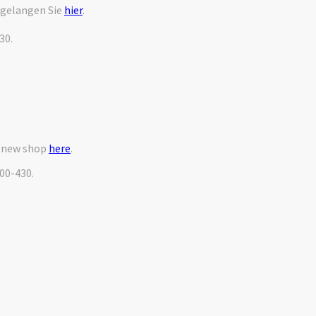
 gelangen Sie
hier
.
30.
r new shop
here
.
000-430.