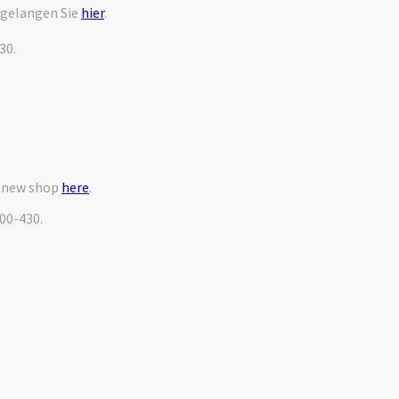
 gelangen Sie
hier
.
30.
r new shop
here
.
000-430.