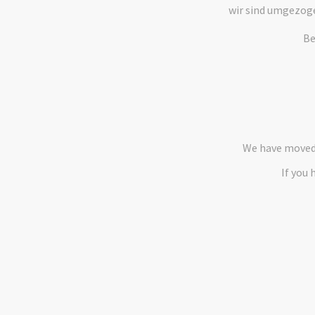
wir sind umgezog
Be
We have moved 
If you 