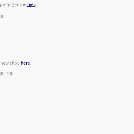
 gelangen Sie
hier
.
30.
r new shop
here
.
000-430.