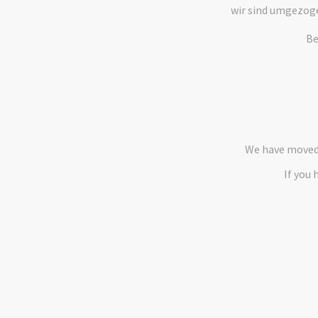
wir sind umgezog
Be
We have moved 
If you 