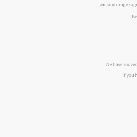
wir sind umgezog
Be
We have moved 
If you 