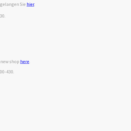
 gelangen Sie
hier
.
30.
r new shop
here
.
000-430.