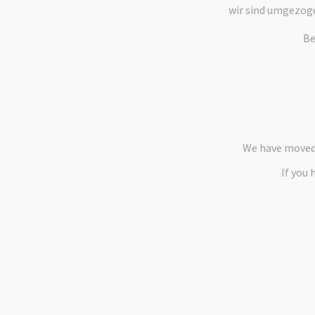
wir sind umgezog
Be
We have moved 
If you 