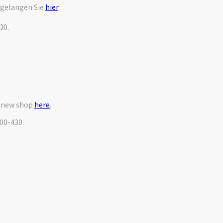
 gelangen Sie
hier
.
30.
r new shop
here
.
000-430.