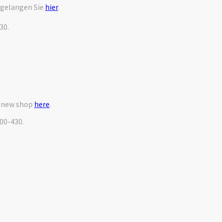
 gelangen Sie
hier
.
30.
r new shop
here
.
000-430.