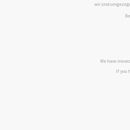
wir sind umgezog
Be
We have moved 
If you 