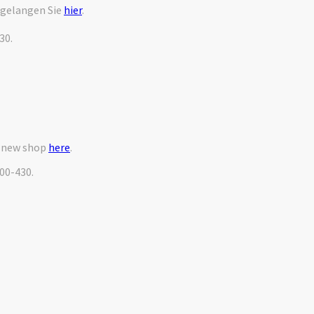
 gelangen Sie
hier
.
30.
r new shop
here
.
000-430.