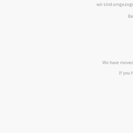
wir sind umgezog
Be
We have moved 
If you 